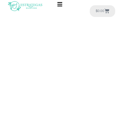
$
0.00