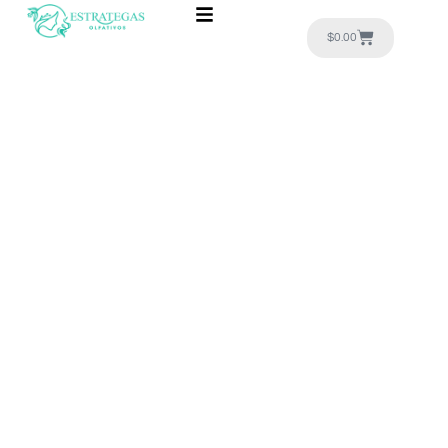
$
0.00