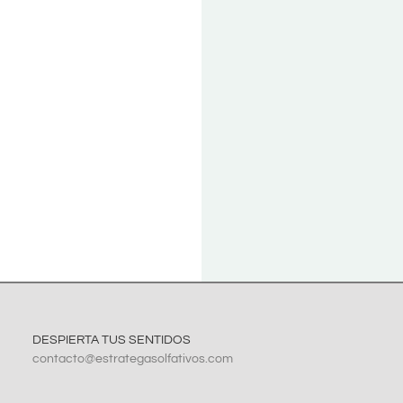
K
K
S
HEF
JI
VI
DESPIERTA TUS SENTIDOS
contacto@estrategasolfativos.com