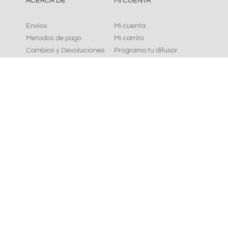
ACERCA DE
MI CUENTA
Envíos
Mi cuenta
Metodos de pago
Mi carrito
Cambios y Devoluciones
Programa tu difusor